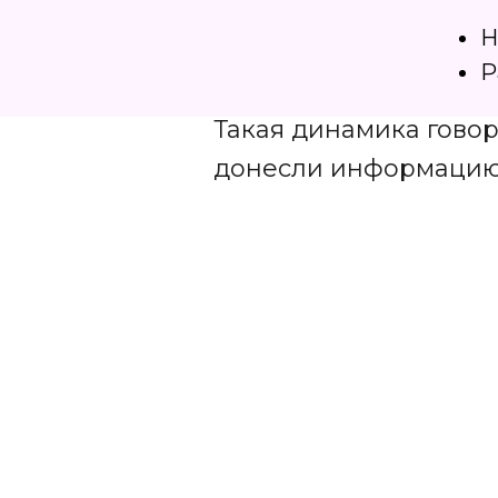
Н
Р
Такая динамика говор
донесли информацию