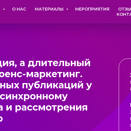
И
О НАС
МАТЕРИАЛЫ
МЕРОПРИЯТИЯ
ОТЗ
КОНТ
ция, а длительный
енс-маркетинг.
вных публикаций у
 синхронному
а и рассмотрения
ю