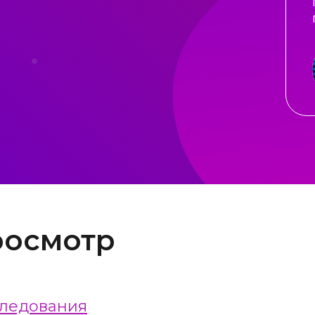
росмотр
следования