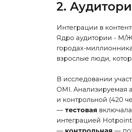
2. Аудитор
Интеграции в контент
Ядро аудитории - М/Ж
городах-миллионниках
взрослые люди, котор
В исследовании учас
OMI. Анализируемая а
и контрольной (420 че
—
тестовая
включала 
интеграцией Hotpoint
—
контрольная
— пох