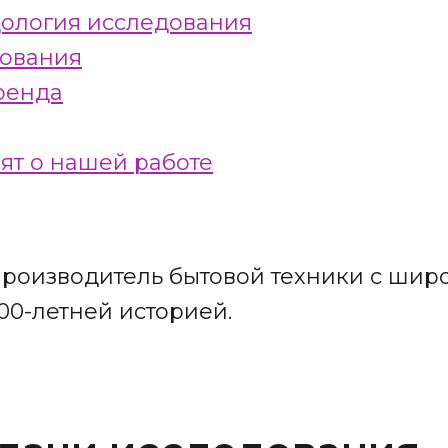
дология исследования
дования
ренда
рят о нашей работе
производитель бытовой техники с шир
100-летней историей.