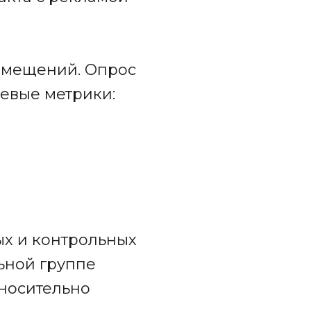
азмещений. Опрос
чевые метрики:
ых и контрольных
льной группе
носительно