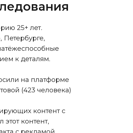
следования
рию 25+ лет.
, Петербурге,
платёжеспособные
ием к деталям.
росили на платформе
товой (423 человека)
лирующих контент с
 этот контент,
акта с рекламой