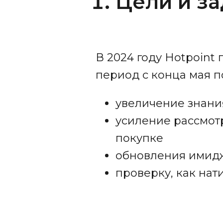
Цели и з
В 2024 году Hotpoint
период с конца мая п
увеличение знани
усиление рассмот
покупке
обновления имидж
проверку, как на