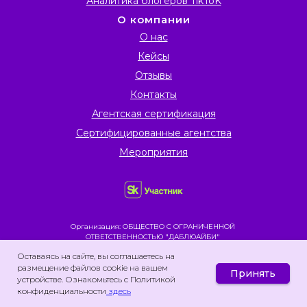
Аналитика блогеров TikToK
О компании
О нас
Кейсы
Отзывы
Контакты
Агентская сертификация
Сертифицированные агентства
Мероприятия
Организация: ОБЩЕСТВО С ОГРАНИЧЕННОЙ
ОТВЕТСТВЕННОСТЬЮ "ДАБЛЮАЙБИ"
ИНН: 7743328323
Оставаясь на сайте, вы соглашаетесь на
Юридический адрес:125438, г. Москва, ул. Автомоторная,
размещение файлов cookie на вашем
д. 1/3, стр. 2, этаж/помещ 6/I/комн 38В нрм 7
Принять
Email: hello@whoisblogger.ru
устройстве. Ознакомьтесь с Политикой
Разработчик платформы для анализа и работы с
конфиденциальности
здесь
данными из сети Интернет.