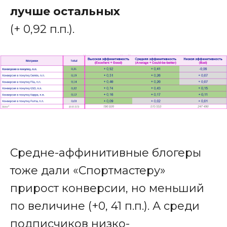
лучше остальных
(+ 0,92 п.п.).
Как правильно
Средне-аффинитивные блогеры
выбрать блогеров
тоже дали «Спортмастеру»
для рекламы
прирост конверсии, но меньший
вашего бренда?
по величине (+0, 41 п.п.). А среди
Поможем оценить бренд-
подписчиков низко-